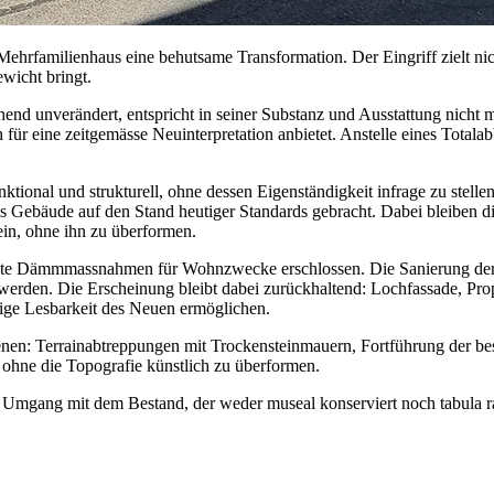
ehrfamilienhaus eine behutsame Transformation. Der Eingriff zielt nic
wicht bringt.
hend unverändert, entspricht in seiner Substanz und Ausstattung nicht
für eine zeitgemässe Neuinterpretation anbietet. Anstelle eines Totala
ional und strukturell, ohne dessen Eigenständigkeit infrage zu stelle
das Gebäude auf den Stand heutiger Standards gebracht. Dabei bleiben 
ein, ohne ihn zu überformen.
lte Dämmmassnahmen für Wohnzwecke erschlossen. Die Sanierung der 
werden. Die Erscheinung bleibt dabei zurückhaltend: Lochfassade, Pro
ige Lesbarkeit des Neuen ermöglichen.
en: Terrainabtreppungen mit Trockensteinmauern, Fortführung der be
 ohne die Topografie künstlich zu überformen.
n Umgang mit dem Bestand, der weder museal konserviert noch tabula ra