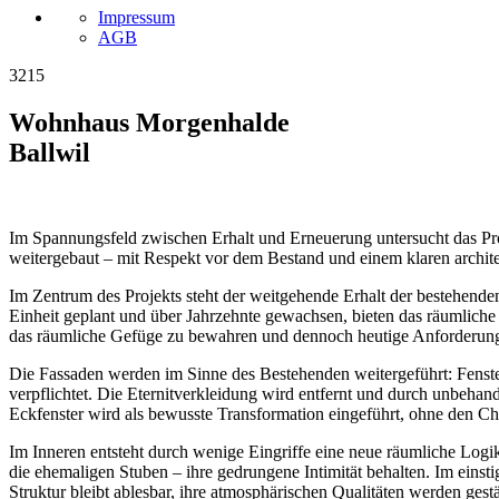
Impressum
AGB
3215
Wohnhaus Morgenhalde
Ballwil
Im Spannungsfeld zwischen Erhalt und Erneuerung untersucht das Pro
weitergebaut – mit Respekt vor dem Bestand und einem klaren architek
Im Zentrum des Projekts steht der weitgehende Erhalt der bestehenden
Einheit geplant und über Jahrzehnte gewachsen, bieten das räumliche 
das räumliche Gefüge zu bewahren und dennoch heutige Anforderung
Die Fassaden werden im Sinne des Bestehenden weitergeführt: Fenster
verpflichtet. Die Eternitverkleidung wird entfernt und durch unbehan
Eckfenster wird als bewusste Transformation eingeführt, ohne den Ch
Im Inneren entsteht durch wenige Eingriffe eine neue räumliche Log
die ehemaligen Stuben – ihre gedrungene Intimität behalten. Im eins
Struktur bleibt ablesbar, ihre atmosphärischen Qualitäten werden gestärk