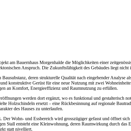
jekt am Bauernhaus Morgenhalde die Möglichkeiten einer zeitgenössisch
tonischen Anspruch. Die Zukunftsfähigkeit des Gebäudes liegt nicht in
 Bausubstanz, deren strukturelle Qualität nach eingehender Analyse als
und konstruktive Gerüst für eine neue Nutzung mit zwei Wohneinheiten.
en an Komfort, Energieeffizienz und Raumnutzung zu erfüllen.
öffnungen werden dort ergänzt, wo es funktional und gestalterisch not
delte Holzschindeln ersetzt – eine Rückbesinnung auf regionale Bautra
arakter des Hauses zu unterlaufen.
ik. Der Wohn- und Essbereich wird grosszügiger gefasst und öffnet s
tigen Stall entsteht eine Kleinwohnung, deren Raumwirkung durch das 
t statt nivelliert.