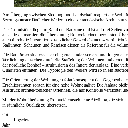
Am Übergang zwischen Siedlung und Landschaft reagiert die Wohnübe
Setzungsmuster ländlicher Weiler in eine zeitgenössische Architektur
Das Grundstück liegt am Rand der Bauzone und ist auf drei Seiten 
anschliesst, markiert die Überbauung Ronweid einen bewussten Überg
auch durch die Integration zusätzlicher Gewerbebauten – wird nicht ka
Stallungen, Scheunen und Remisen dienen als Referenz für die volume
Die Baukörper sind wechselseitig zueinander versetzt und folgen einer
Verdichtung entstehen durch die Staffelung der Volumen und deren di
der nördliche Ronhof – strukturieren das Innere der Anlage. Eine ve
Qualitäten entfalten. Die Typologie des Weilers wird so in ein städte
Die Orientierung der Wohnungen folgt konsequent den Gegebenheite
Erschliessungen sorgen für eine hohe Wohnqualität. Die Anlage bleib
Ausdruck architektonischer Offenheit, die auf Kontrolle verzichtet 
Mit der Wohnüberbauung Ronweid entsteht eine Siedlung, die sich nic
in räumliche Qualität zu übersetzen.
Ort
Ligschwil
Jahr