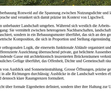
rbauung Ronweid auf die Spannung zwischen Nutzungsdichte und lands
sprache und verankert sich damit präzise im Kontext von Ligschwil.
von unbebauter Landschaft umgeben. Während sich westlich die Arbeits
ang: Sie vermittelt zwischen heterogenen Nachbarschaften, landschaft
schiert, sondern in ein Bebauungsmuster überführt, das sich an den gro
trische Komposition, die sich in Proportion und Stellung eigenständig 
 orthogonalen Logik, die einerseits funktionale Abläufe organisiert und 
fferenzierte Ausrichtung überraschend private, gut belichtete Aussenb
rbindende Gasse mit architektonisch inszenierten Brückenräumen verknüp
bauliches Gefüge überführt, das Offenheit, Dichte und Gemeinschaft räu
n von Ausblick und Sonneneinstrahlung. Grosse Öffnungen, präzise g
t in alle Richtungen durchlässig: Ausblicke in die Landschaft werden 
und dennoch klare Raumgrenzen formuliert.
ht über formale Eigenheiten definiert, sondern über ihre Haltung zur 