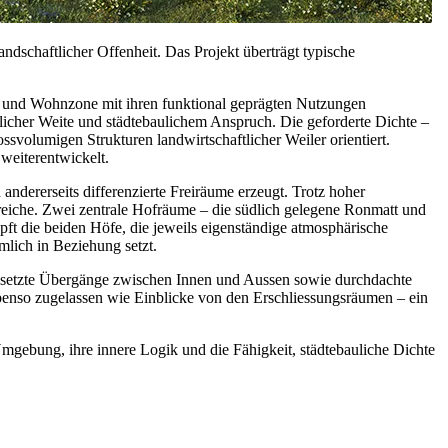
chaftlicher Offenheit. Das Projekt überträgt typische
- und Wohnzone mit ihren funktional geprägten Nutzungen
licher Weite und städtebaulichem Anspruch. Die geforderte Dichte –
ssvolumigen Strukturen landwirtschaftlicher Weiler orientiert.
weiterentwickelt.
andererseits differenzierte Freiräume erzeugt. Trotz hoher
ereiche. Zwei zentrale Hofräume – die südlich gelegene Ronmatt und
ft die beiden Höfe, die jeweils eigenständige atmosphärische
mlich in Beziehung setzt.
esetzte Übergänge zwischen Innen und Aussen sowie durchdachte
ebenso zugelassen wie Einblicke von den Erschliessungsräumen – ein
Umgebung, ihre innere Logik und die Fähigkeit, städtebauliche Dichte