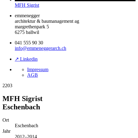
MFH Sigrist
emmenegger
architektur & baumanagement ag
margrethenpark 5
6275 ballwil
041 555 90 30
info@emmeneggerarch.ch
↗ Linkedin
Impressum
AGB
2203
MFH Sigrist
Eschenbach
Ort
Eschenbach
Jahr
2012–2014