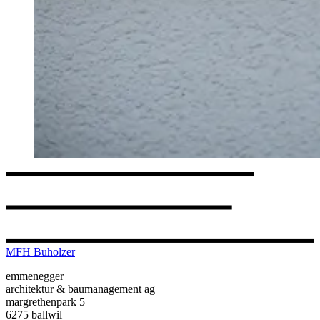
MFH Buholzer
emmenegger
architektur & baumanagement ag
margrethenpark 5
6275 ballwil