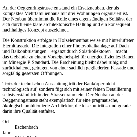
An der Oeggenringstrasse entstand ein Ersatzneubau, der als
kompaktes Mehrfamilienhaus mit drei Wohnungen organisiert ist.
Der Neubau übernimmt die Rolle eines eigenständigen Solitärs, der
sich durch eine klare architektonische Haltung und ein konsequent
nachhaltiges Konzept auszeichnet.
Die Konstruktion erfolgte in Holzelementbauweise mit hinterlüfteter
Eternitfassade. Die Integration einer Photovoltaikanlage auf Dach
und Balkonbrüstungen – ergänzt durch Solarkollektoren – macht
das Gebäude zu einem Vorzeigebeispiel für energieeffizientes Bauen
im Minergie-P-Standard. Die Erscheinung bleibt dabei ruhig und
zurückhaltend, getragen von einer sachlich gegliederten Fassade und
sorgfältig gesetzten Öffnungen.
Trotz der technischen Ausstattung tritt der Baukörper nicht
technologisch auf, sondern fügt sich mit seiner feinen Detaillierung
selbstverständlich in den Strassenraum ein. Der Neubau an der
Oeggenringstrasse steht exemplarisch für eine pragmatische,
ökologisch ambitionierte Architektur, die leise auftritt – und gerade
darin ihre Qualität entfaltet.
Ort
Eschenbach
Jahr