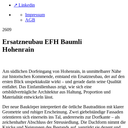
↗ Linkedin
Impressum
AGB
2609
Ersatzneubau EFH Baumli
Hohenrain
Am südlichen Dorfeingang von Hohenrain, in unmittelbarer Nähe
zur historischen Kommende, entstand ein Ersatzneubau, der auf den
ersten Blick unspektakulär wirkt – und gerade darin seine Qualität
entfaltet. Das Einfamilienhaus zeigt, wie sich eine
ortsbildverträgliche Architektur aus Haltung, Proportion und
Materialität entwickeln lässt.
Der neue Baukörper interpretiert die örtliche Bautradition mit klarer
Geometrie und ruhiger Erscheinung. Zwei giebelständige Fassaden
orientieren sich einerseits ins Tal, andererseits zur Dorfkante – als
zeichenhafter Abschluss der Streusiedlung. Die Dachform nimmt die
Knicke und Neigungen des Bestands auf, verstärkt sie dezent und