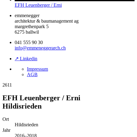
EFH Leuenberger / Erni
emmenegger
architektur & baumanagement ag
margrethenpark 5
6275 ballwil
041 555 90 30
info@emmeneggerarch.ch
↗ Linkedin
Impressum
AGB
2611
EFH Leuenberger / Erni
Hildisrieden
Ort
Hildisrieden
Jahr
2016–2018