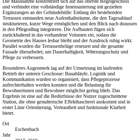
Die Massnahme konzentriert sich auf das oberste Regelgeschoss
und verbindet eine vollständige Innensanierung mit gezielten
Ergänzungen an der Gebäudehülle: Entlang der bestehenden
Terrassen entstanden neue Aufenthaltsräume, die den Tagesablauf
strukturieren, kurze Wege ermöglichen und den Blick nach draussen
in den Pflegealltag integrieren. Die Aufbauten fügen sich
zurückhaltend in das vorhandene Volumen ein, sodass die
Geometrie des Hauses lesbar bleibt und der Ausdruck ruhig wirkt.
Parallel wurden die Terrassenbeläge erneuert und die gesamte
Fassade überarbeitet, um Dauerhaftigkeit, Witterungsschutz und
Pflege zu verbessern.
Besonderes Augenmerk lag auf der Umsetzung im laufenden
Betrieb der unteren Geschosse: Bauabläufe, Logistik und
Kommunikation wurden so organisiert, dass Pflegeprozesse
aufrechterhalten werden konnten und die Belastung für
Bewohnerinnen und Bewohner möglichst gering blieb. Das
Ergebnis ist eine auf die Bedürfnisse der Nutzer zugeschnittene
Station, die ohne gestalterische Effekthascherei auskommt und in
erster Linie Orientierung, Vertrautheit und funktionale Klarheit
bietet.
Ort
Eschenbach
Jahr