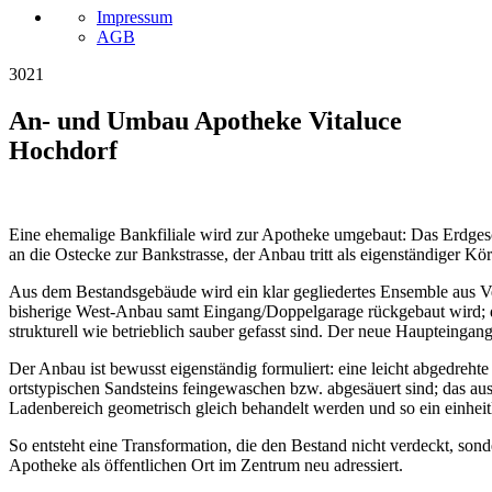
Impressum
AGB
3021
An- und Umbau Apotheke Vitaluce
Hochdorf
Eine ehemalige Bankfiliale wird zur Apotheke umgebaut: Das Erdgesc
an die Ostecke zur Bankstrasse, der Anbau tritt als eigenständiger K
Aus dem Bestandsgebäude wird ein klar gegliedertes Ensemble aus Ve
bisherige West-Anbau samt Eingang/Doppelgarage rückgebaut wird; 
strukturell wie betrieblich sauber gefasst sind. Der neue Haupteingan
Der Anbau ist bewusst eigenständig formuliert: eine leicht abgedreh
ortstypischen Sandsteins feingewaschen bzw. abgesäuert sind; das au
Ladenbereich geometrisch gleich behandelt werden und so ein einhei
So entsteht eine Transformation, die den Bestand nicht verdeckt, son
Apotheke als öffentlichen Ort im Zentrum neu adressiert.