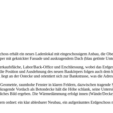
hoss erhält ein neues Ladenlokal mit eingeschossigem Anbau, die Obe
örper mit geknickter Fassade und auskragendem Dach (blau getönte Unte
rkaufsfläche, Labor/Back-Office und Erschliessung, wobei das Erdgesch
die Position und Ausdehnung des neuen Baukörpers folgen auch dem b
g liegt an der Ostecke und orientiert sich zur Bankstrasse, was die Adr
te Geometrie, raumhohe Fenster in klaren Feldern, dazwischen tragend
skragende Vordach als Betondecke hält die Höhe schlank, seine Untersi
tliches Bild ergeben. Die Wärmedämmung erfolgt innen (Wände/Decke), 
dern ordnet: ein klar ablesbarer Neubau, ein aufgeräumtes Erdgeschoss 